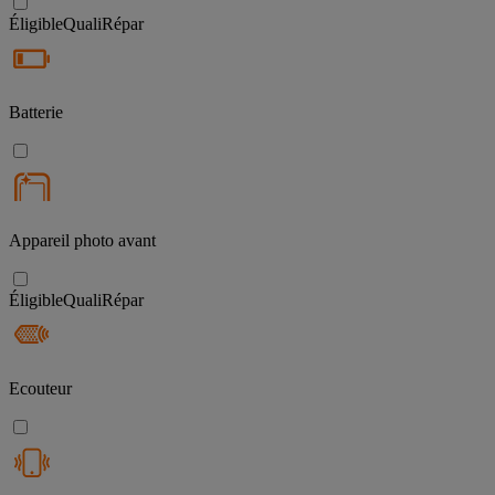
Éligible
QualiRépar
Batterie
Appareil photo avant
Éligible
QualiRépar
Ecouteur