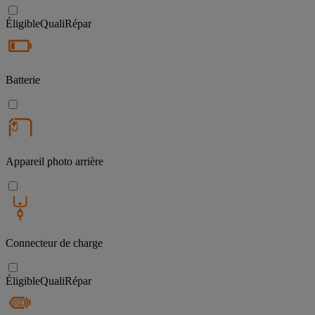
Éligible
QualiRépar
Batterie
Appareil photo arrière
Connecteur de charge
Éligible
QualiRépar