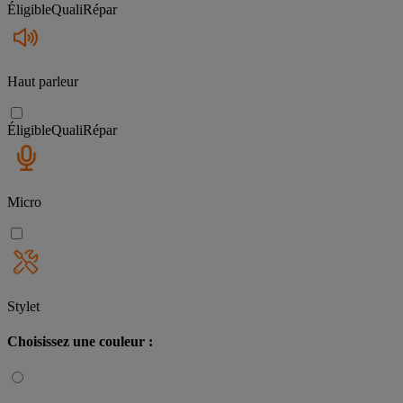
Éligible
QualiRépar
Haut parleur
Éligible
QualiRépar
Micro
Stylet
Choisissez une couleur :